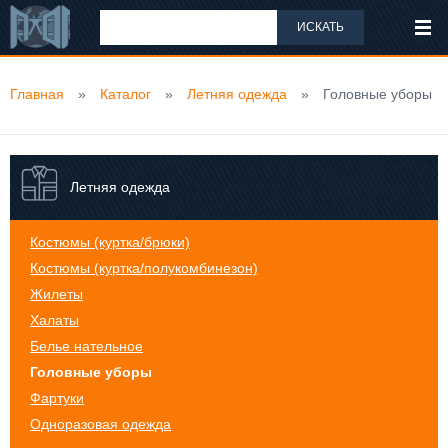
ИСКАТЬ
Главная
»
Каталог
»
Летняя одежда
»
Головные уборы
Летняя одежда
Костюмы (куртка/брюки)
Костюмы (куртка/полукомбинезон)
Жилеты
Халаты
Белье нательное
Головные уборы
Фартуки
Одноразовая одежда