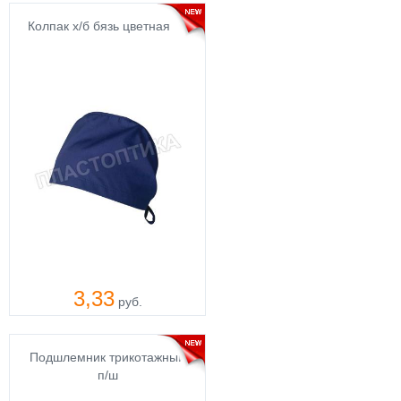
Колпак х/б бязь цветная
3,33
руб.
Подшлемник трикотажный
п/ш