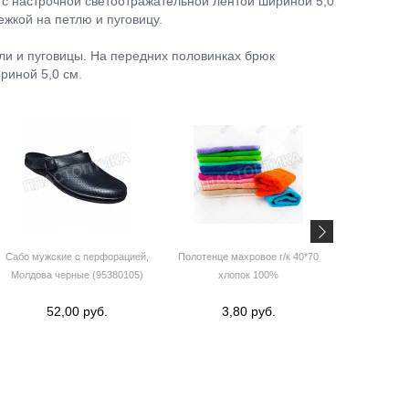
а с настрочной светоотражательной лентой шириной 5,0
ежкой на петлю и пуговицу.
ли и пуговицы. На передних половинках брюк
риной 5,0 см.
Сабо мужские с перфорацией,
Полотенце махровое г/к 40*70
Сапоги ПВХ 
Молдова черные (95380105)
хлопок 100%
надста
52,00 руб.
3,80 руб.
29,