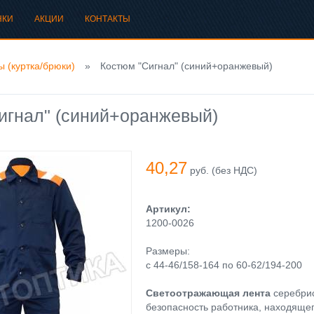
НКИ
АКЦИИ
КОНТАКТЫ
 (куртка/брюки)
»
Костюм "Сигнал" (синий+оранжевый)
игнал" (синий+оранжевый)
40,27
руб. (без НДС)
Артикул:
1200-0026
Размеры:
с 44-46/158-164 по 60-62/194-200
Светоотражающая лента
серебрис
безопасность работника, находящег