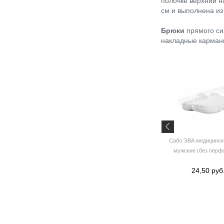
полочке верхний н
см и выполнена из 
Брюки
прямого си
накладные карманы
Веник "Сорго" 3-х прошивной ЛЮКС
Сабо ЭВА медицински
мужские (без перф
6,23 руб.
24,50 руб