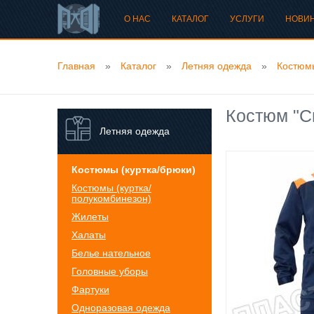
О НАС
КАТАЛОГ
УСЛУГИ
НОВИ
Главная
»
Каталог
»
Летняя одежда
»
Костюмы
Костюм "С
Летняя одежда
Костюмы (куртка/брюки)
Костюмы (куртка/
полукомбинезон)
Жилеты
Халаты
Белье нательное
Головные уборы
Фартуки
Одноразовая одежда