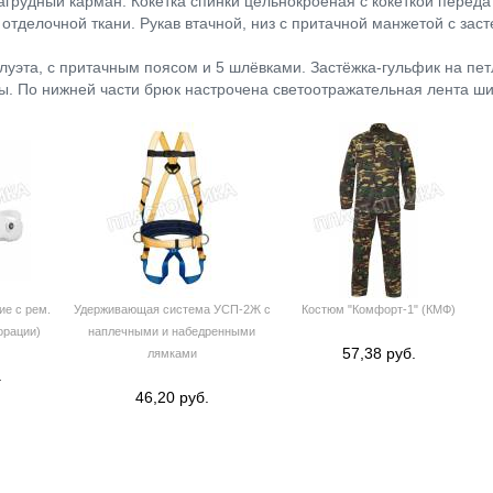
агрудный карман. Кокетка спинки цельнокроеная с кокеткой перед
отделочной ткани. Рукав втачной, низ с притачной манжетой с заст
луэта, с притачным поясом и 5 шлёвками. Застёжка-гульфик на пет
. По нижней части брюк настрочена светоотражательная лента ши
е с рем.
Удерживающая система УСП-2Ж с
Костюм "Комфорт-1" (КМФ)
орации)
наплечными и набедренными
57,38 руб.
лямками
.
46,20 руб.